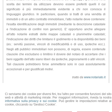
scelta dei termini da utilizzare devono essere preferiti quelli il cui
significato è più immediatamente evidente a chi non conosca il
linguaggio giuridico. In particolare, quando si tratti di una vendita di
immobili o di un altro contratto immobiliare, l'atto notarile deve contenere:
l'esatta identificazione degli immobili (mediante la descrizione catastale
e l'indicazione di confini non generici). E' opportuno anche allegare
all'atto notarile estratti delle mappe catastali o planimetrie catastali;
l'indicazione dei diritti che limitano il godimento o la disponibilità dei beni
(es.: servitù passive, vincoli di inedificabilità o di uso, ipoteche ecc.).
Negli atti pubblici immobiliari non possono, di regola, essere contenute
clausole che escludano o limitino il dovere del notaio di accertare che i
beni oggetto dell'atto siano liberi da ipoteche, pignoramenti o altri vincoli.
Tali clausole potrebbero forse ammettersi solo in casi assolutamente
eccezionali e per giustificati motivi.
tratto da
www.notariato.it
Ci serviamo dei cookie per diversi fini, tra l'altro per consentire funzioni del sito
NADDEO Dott. Gabriele NOTAIO
web e attività di marketing mirate. Per maggiori informazioni, riveda la nostra
SEDE: Via Roma, 2 - 10072 Caselle Torinese (TO) - Tel. 011.9975970 - Fax
informativa sulla privacy e sui cookie
. Può gestire le impostazioni relative ai
011.9975105
cookie, cliccando su 'Gestisci Cookie'.
SEDE AGGREGATA: Via Matteotti 4B - 10077 San Maurizio Canavese (TO) -
Tel. 011-0620628