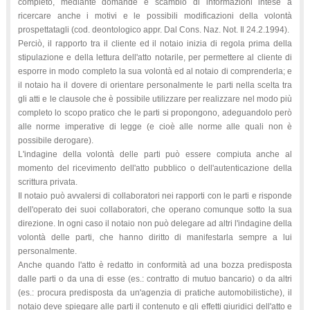
completo, mediante domande e scambio di informazioni intese a
ricercare anche i motivi e le possibili modificazioni della volontà
prospettatagli (cod. deontologico appr. Dal Cons. Naz. Not. Il 24.2.1994).
Perciò, il rapporto tra il cliente ed il notaio inizia di regola prima della
stipulazione e della lettura dell'atto notarile, per permettere al cliente di
esporre in modo completo la sua volontà ed al notaio di comprenderla; e
il notaio ha il dovere di orientare personalmente le parti nella scelta tra
gli atti e le clausole che è possibile utilizzare per realizzare nel modo più
completo lo scopo pratico che le parti si propongono, adeguandolo però
alle norme imperative di legge (e cioè alle norme alle quali non è
possibile derogare).
L'indagine della volontà delle parti può essere compiuta anche al
momento del ricevimento dell'atto pubblico o dell'autenticazione della
scrittura privata.
Il notaio può avvalersi di collaboratori nei rapporti con le parti e risponde
dell'operato dei suoi collaboratori, che operano comunque sotto la sua
direzione. In ogni caso il notaio non può delegare ad altri l'indagine della
volontà delle parti, che hanno diritto di manifestarla sempre a lui
personalmente.
Anche quando l'atto è redatto in conformità ad una bozza predisposta
dalle parti o da una di esse (es.: contratto di mutuo bancario) o da altri
(es.: procura predisposta da un'agenzia di pratiche automobilistiche), il
notaio deve spiegare alle parti il contenuto e gli effetti giuridici dell'atto e